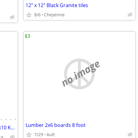
12" x 12" Black Granite tiles
8/6
Cheyenne
$3
no image
•
•
•
•
Lumber 2x6 boards 8 foot
Solid Wood White Shaker Cabinets – 10x10 Kitchen from $1,950+ (Free De
7/29
Ault
Plywood Box, Soft Closing www.abcabinetry.com