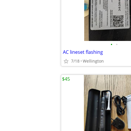
•
•
AC lineset flashing
7/18
Wellington
$45