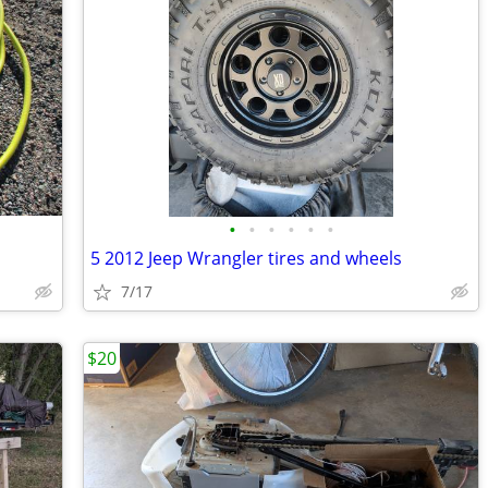
•
•
•
•
•
•
5 2012 Jeep Wrangler tires and wheels
7/17
$20