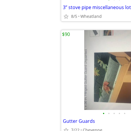
3” stove pipe miscellaneous lot
8/5
Wheatland
$90
•
•
•
•
•
Gutter Guards
7/22
Cheyenne