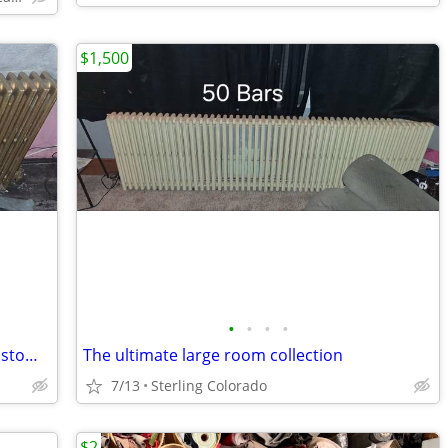
$1,500
•
•
•
•
The Historic Gold & Bronze Set (With Custom Enclosures)
The ultimate large room collection
7/13
Sterling Colorado
$2