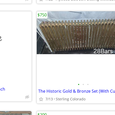
$750
e
•
•
•
nch
7/13
Sterling Colorado
$200