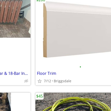
•
Individual Specialty Units (17-Bar & 18-Bar Industrial)
Floor Trim
7/12
Briggsdale
$45