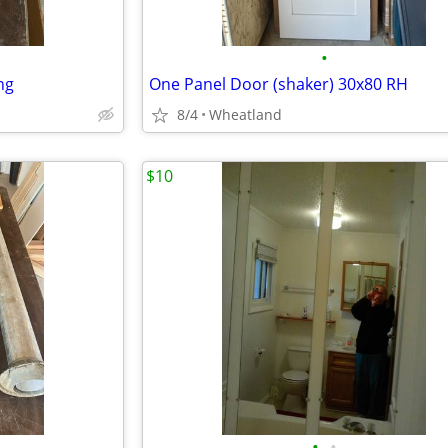
•
ng
One Panel Door (shaker) 30x80 RH
8/4
Wheatland
$10
•
•