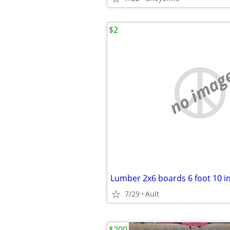
$2
no imag
Lumber 2x6 boards 6 foot 10 i
7/29
Ault
$200