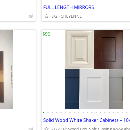
FULL LENGTH MIRRORS
8/2
CHEYENNE
$96
•
•
•
•
•
•
•
•
•
•
•
•
•
•
•
•
•
•
•
•
7/22