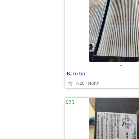
•
Barn tin
7/26
Nunn
$25