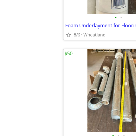
•
•
Foam Underlayment for Floori
8/6
Wheatland
$50
•
•
•