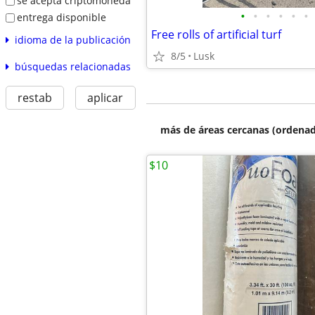
se acepta criptomoneda
•
•
•
•
•
•
entrega disponible
Free rolls of artificial turf
idioma de la publicación
8/5
Lusk
búsquedas relacionadas
restab
aplicar
más de áreas cercanas (ordenad
$10