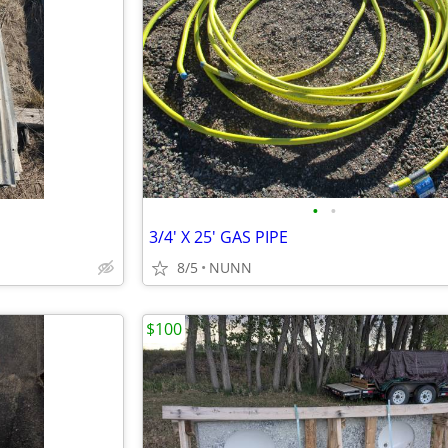
•
•
3/4' X 25' GAS PIPE
8/5
NUNN
$100