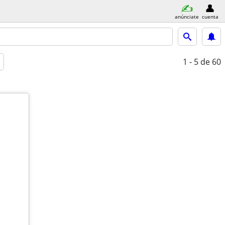
anúnciate
cuenta
1 - 5
de 60