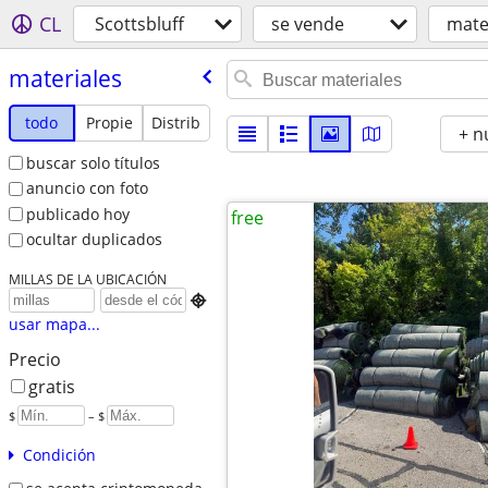
CL
Scottsbluff
se vende
mate
materiales
todo
Propie
Distrib
+ n
buscar solo títulos
anuncio con foto
publicado hoy
free
ocultar duplicados
MILLAS DE LA UBICACIÓN

usar mapa...
Precio
gratis
$
– $
Condición