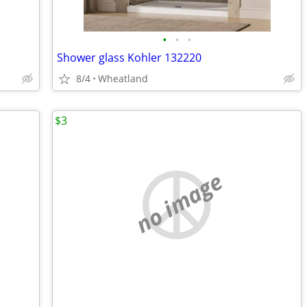
•
•
•
Shower glass Kohler 132220
8/4
Wheatland
$3
no image