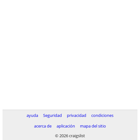
ayuda
Seguridad
privacidad
condiciones
acerca de
aplicación
mapa del sitio
© 2026 craigslist