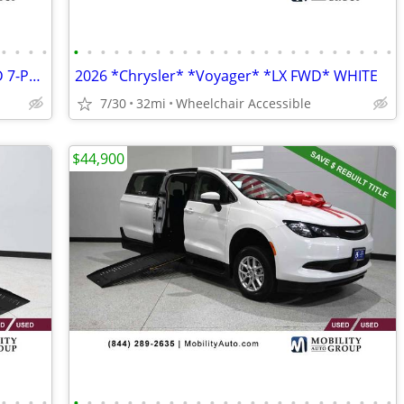
•
•
•
•
•
•
•
•
•
•
•
•
•
•
•
•
•
•
•
•
•
•
•
•
•
•
•
•
2024 *Toyota* *Sienna* *Platinum FWD 7-Passenger* SI
2026 *Chrysler* *Voyager* *LX FWD* WHITE
7/30
32mi
Wheelchair Accessible
$44,900
•
•
•
•
•
•
•
•
•
•
•
•
•
•
•
•
•
•
•
•
•
•
•
•
•
•
•
•