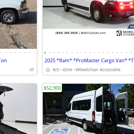
•
•
•
•
•
•
•
•
•
•
•
•
•
•
•
•
•
•
•
•
•
•
•
•
•
•
•
•
Ton
8/2
42mi
Wheelchair Accessible
$52,900