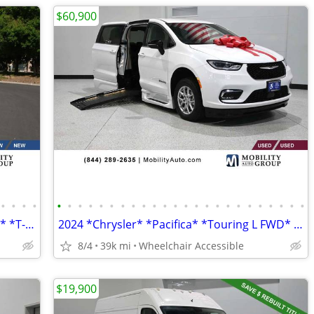
$60,900
•
•
•
•
•
•
•
•
•
•
•
•
•
•
•
•
•
•
•
•
•
•
•
•
•
•
•
•
2026 *Ford* *Transit Passenger Wagon* *T-350 148 Med Ro
2024 *Chrysler* *Pacifica* *Touring L FWD* WHITE
8/4
39k mi
Wheelchair Accessible
$19,900