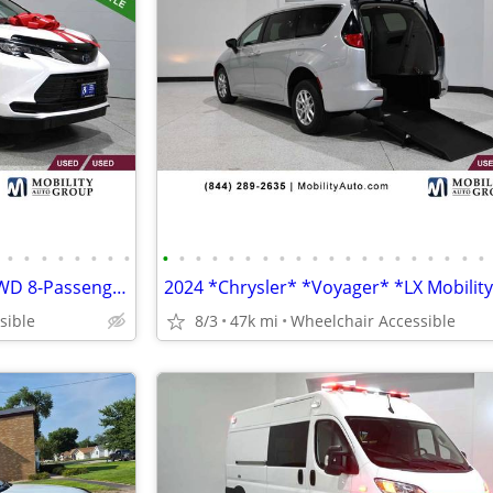
•
•
•
•
•
•
•
•
•
•
•
•
•
•
•
•
•
•
•
•
•
•
•
•
•
•
•
•
2022 *Toyota* *Sienna* *LE AWD 8-Passenger* WHITE
sible
8/3
47k mi
Wheelchair Accessible