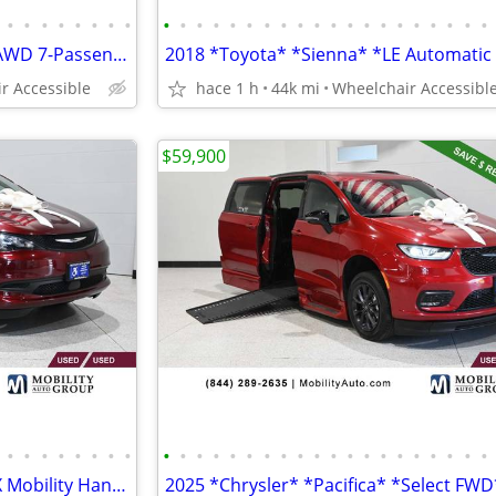
•
•
•
•
•
•
•
•
•
•
•
•
•
•
•
•
•
•
•
•
•
•
•
•
•
•
•
•
2026 *Toyota* *Sienna* *XLE AWD 7-Passenger* GRAY
r Accessible
hace 1 h
44k mi
Wheelchair Accessibl
$59,900
•
•
•
•
•
•
•
•
•
•
•
•
•
•
•
•
•
•
•
•
•
•
•
•
•
•
•
•
2023 *Chrysler* *Voyager* *LX Mobility Handicap Van*
2025 *Chrysler* *Pacifica* *Select FW