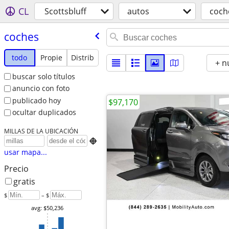
CL
Scottsbluff
autos
coch
coches
todo
Propie
Distrib
+ n
buscar solo títulos
anuncio con foto
publicado hoy
$97,170
ocultar duplicados
MILLAS DE LA UBICACIÓN

usar mapa...
Precio
gratis
$
– $
avg: $50,236