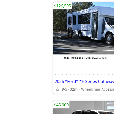
$126,595
•
•
•
•
•
•
•
•
•
•
•
•
•
•
•
•
8/5
32mi
Wheelchair Accessi
$45,900