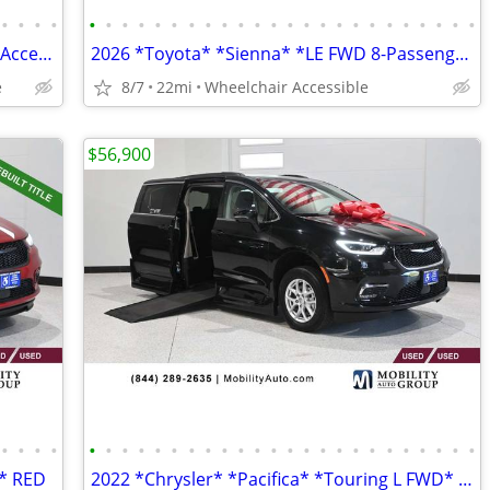
•
•
•
•
•
•
•
•
•
•
•
•
•
•
•
•
•
•
•
•
•
•
•
•
•
•
•
•
2018 *Toyota* *Sienna* *LE Automatic Access Seat FWD 7-
2026 *Toyota* *Sienna* *LE FWD 8-Passenger* GRAY
e
8/7
22mi
Wheelchair Accessible
$56,900
•
•
•
•
•
•
•
•
•
•
•
•
•
•
•
•
•
•
•
•
•
•
•
•
•
•
•
•
D* RED
2022 *Chrysler* *Pacifica* *Touring L FWD* BLACK