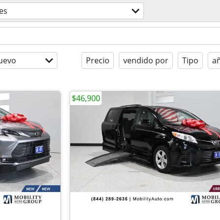
es
uevo
Precio
vendido por
Tipo
a
$46,900