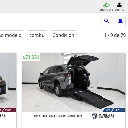
anúnciate
cuenta
ño modelo
combu
Condición
1 - 9
de 79
$71,351