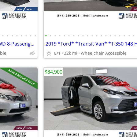
•
•
•
•
•
•
•
•
•
•
•
•
•
•
•
•
•
•
•
•
•
•
•
•
•
•
•
•
2026 *Toyota* *Sienna* *LE FWD 8-Passenger* BLACK
ble
8/1
32k mi
Wheelchair Accessible
$84,900