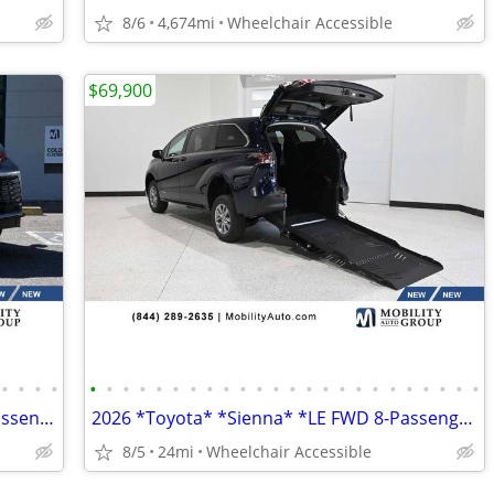
8/6
4,674mi
Wheelchair Accessible
$69,900
•
•
•
•
•
•
•
•
•
•
•
•
•
•
•
•
•
•
•
•
•
•
•
•
•
•
•
•
2025 *Toyota* *Sienna* *XLE AWD 7-Passenger* SILVER
2026 *Toyota* *Sienna* *LE FWD 8-Passenger* BLUE
8/5
24mi
Wheelchair Accessible