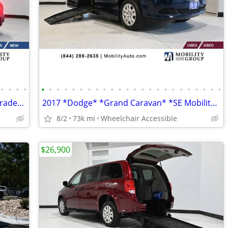
•
•
•
•
•
•
•
•
•
•
•
•
•
•
•
•
•
•
•
•
•
•
•
•
•
•
•
•
2025 *Ram* *ProMaster Cargo Van* *Tradesman* WHITE
2017 *Dodge* *Grand Caravan* *SE Mobility Handicap Van
8/2
73k mi
Wheelchair Accessible
$26,900