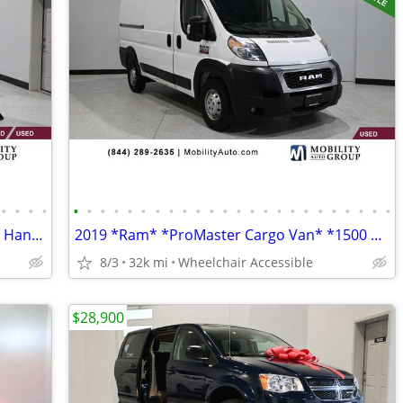
•
•
•
•
•
•
•
•
•
•
•
•
•
•
•
•
•
•
•
•
•
•
•
•
•
•
•
•
2024 *Chrysler* *Voyager* *LX Mobility Handicap Van*
2019 *Ram* *ProMaster Cargo Van* *1500 High Roof 136 WB
8/3
32k mi
Wheelchair Accessible
$28,900