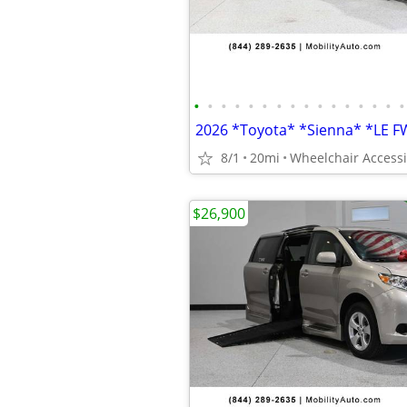
•
•
•
•
•
•
•
•
•
•
•
•
•
•
•
•
8/1
20mi
Wheelchair Accessi
$26,900