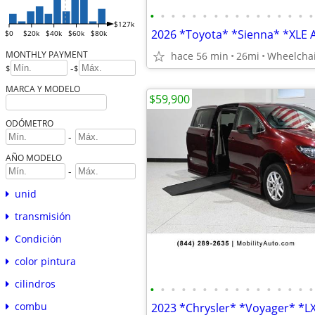
•
•
•
•
•
•
•
•
•
•
•
•
•
•
•
•
$127k
$0
$20k
$40k
$60k
$80k
MONTHLY PAYMENT
hace 56 min
26mi
Wheelchai
-
$
$
MARCA Y MODELO
$59,900
ODÓMETRO
-
AÑO MODELO
-
unid
transmisión
Condición
color pintura
cilindros
•
•
•
•
•
•
•
•
•
•
•
•
•
•
•
•
combu