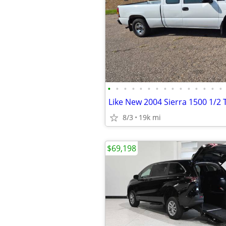
•
•
•
•
•
•
•
•
•
•
•
•
•
•
•
Like New 2004 Sierra 1500 1/2 
8/3
19k mi
$69,198