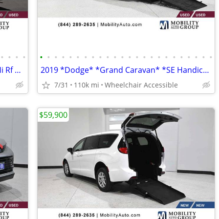
•
•
•
•
•
•
•
•
•
•
•
•
•
•
•
•
•
•
•
•
•
•
•
•
•
•
•
•
2019 *Ford* *Transit Van* *T-350 148 Hi Rf 9500 GVWR Sl
2019 *Dodge* *Grand Caravan* *SE Handicap Mobility Van
7/31
110k mi
Wheelchair Accessible
$59,900