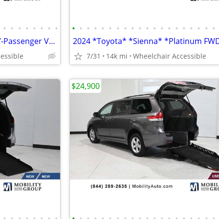
•
•
•
•
•
•
•
•
•
•
•
•
•
•
•
•
•
•
•
•
•
•
•
•
•
•
•
•
2015 *Toyota* *Sienna* *5dr 7-Passenger Van LE FWD Mobi
essible
7/31
14k mi
Wheelchair Accessible
$24,900
•
•
•
•
•
•
•
•
•
•
•
•
•
•
•
•
•
•
•
•
•
•
•
•
•
•
•
•