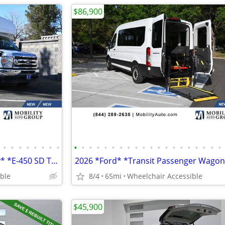
$86,900
•
•
•
•
•
•
•
•
•
•
•
•
•
•
•
•
•
•
•
•
•
•
•
•
•
•
•
•
2026 *Ford* *E-Series Cutaway* *E-450 SD TPSV Mobility
ble
8/4
65mi
Wheelchair Accessible
$45,900