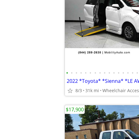
•
•
•
•
•
•
•
•
•
•
•
•
•
•
•
•
8/3
31k mi
Wheelchair Acces
$17,900