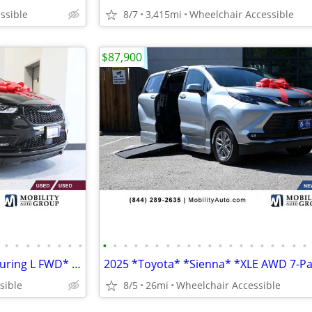
ssible
8/7
3,415mi
Wheelchair Accessible
$87,900
•
•
•
•
•
•
•
•
•
•
•
•
•
•
•
•
•
•
•
•
•
•
•
•
•
•
•
•
2023 *Chrysler* *Pacifica* *Touring L FWD* BLACK
sible
8/5
26mi
Wheelchair Accessible