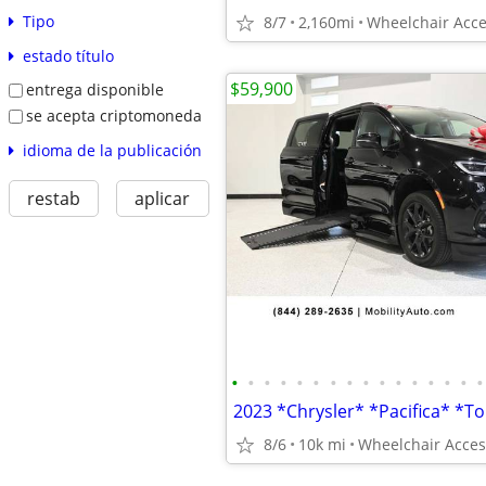
Tipo
8/7
2,160mi
Wheelchair Acce
estado título
$59,900
entrega disponible
se acepta criptomoneda
idioma de la publicación
restab
aplicar
•
•
•
•
•
•
•
•
•
•
•
•
•
•
•
•
8/6
10k mi
Wheelchair Acces