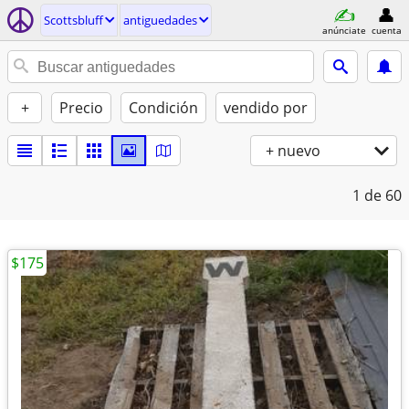
Scottsbluff
antiguedades
anúnciate
cuenta
+
Precio
Condición
vendido por
+ nuevo
1
de 60
$175