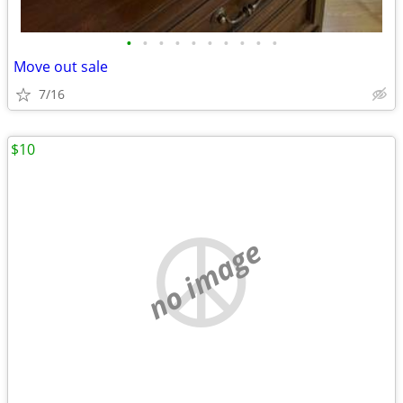
•
•
•
•
•
•
•
•
•
•
Move out sale
7/16
$10
no image