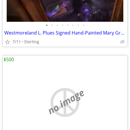
•
•
•
•
•
•
•
•
Westmoreland L. Plues Signed Hand-Painted Mary Gregory Style Vase, 1970
7/11
Sterling
$500
no image