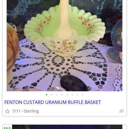
•
•
•
•
•
•
•
•
FENTON CUSTARD URANIUM RUFFLE BASKET
7/11
Sterling
$65