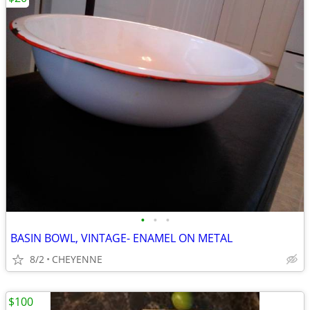
•
•
•
BASIN BOWL, VINTAGE- ENAMEL ON METAL
8/2
CHEYENNE
$100