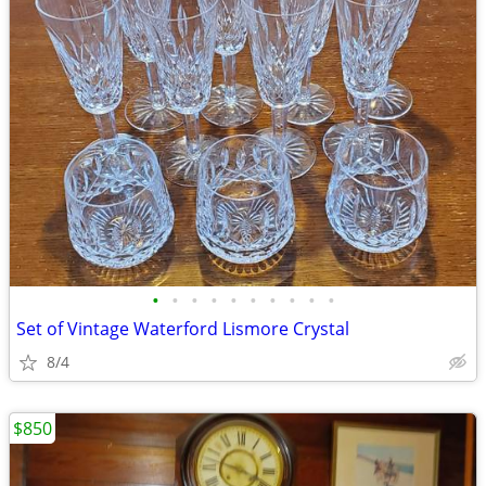
•
•
•
•
•
•
•
•
•
•
Set of Vintage Waterford Lismore Crystal
8/4
$850