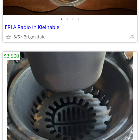
•
•
•
•
ERLA Radio in Kiel table
8/5
Briggsdale
$3,500