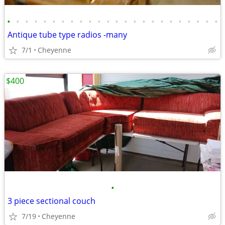
•
•
•
•
•
•
•
•
•
•
•
•
•
•
•
•
•
•
•
•
•
•
•
•
Antique tube type radios -many
7/1
Cheyenne
$400
•
3 piece sectional couch
7/19
Cheyenne