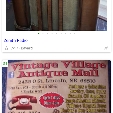
•
•
•
•
•
•
•
•
•
Zenith Radio
7/17
Bayard
$1