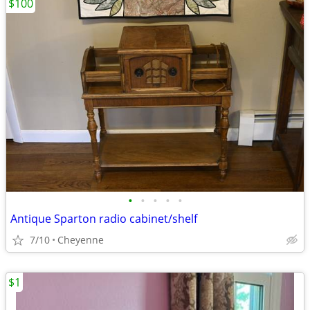
$100
•
•
•
•
•
Antique Sparton radio cabinet/shelf
7/10
Cheyenne
$1