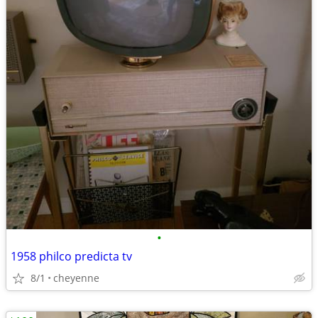
•
1958 philco predicta tv
8/1
cheyenne