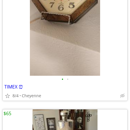
•
•
TIMEX ⏰️
8/4
Cheyenne
$65