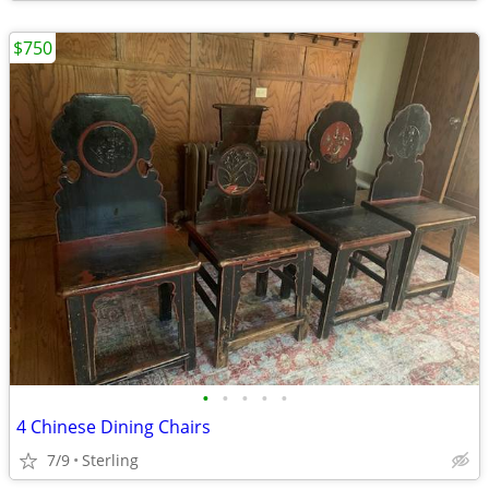
$750
•
•
•
•
•
4 Chinese Dining Chairs
7/9
Sterling