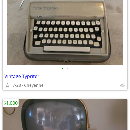
•
•
Vintage Typriter
7/28
Cheyenne
$1,000