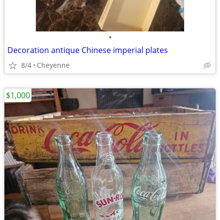
•
Decoration antique Chinese imperial plates
8/4
Cheyenne
$1,000