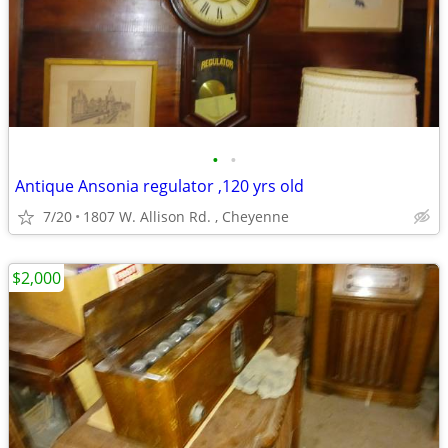
•
•
Antique Ansonia regulator ,120 yrs old
7/20
1807 W. Allison Rd. , Cheyenne
$2,000