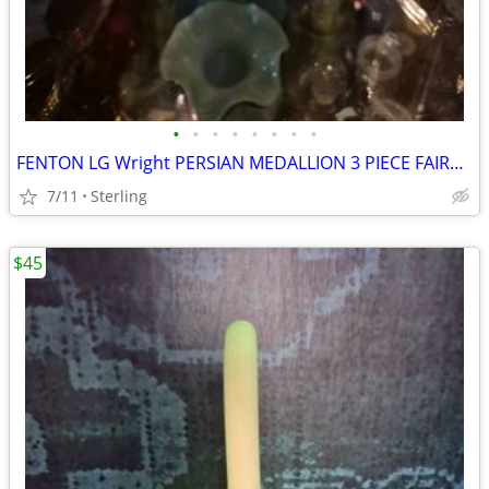
•
•
•
•
•
•
•
•
FENTON LG Wright PERSIAN MEDALLION 3 PIECE FAIRY LAMP
7/11
Sterling
$45